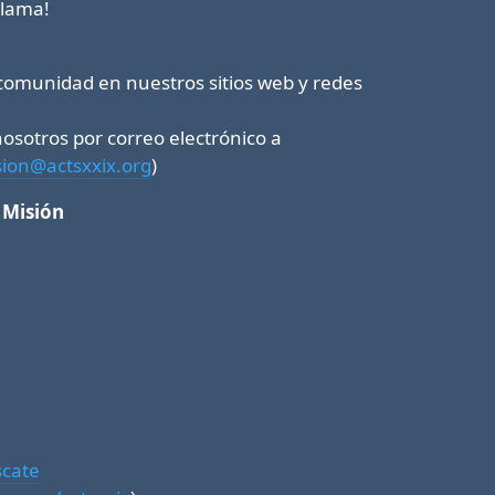
llama!
comunidad en nuestros sitios web y redes
sotros por correo electrónico a
sion@actsxxix.org
)
 Misión
scate