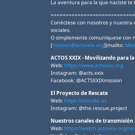
La aventura para la que naciste te 
============================
Conéctese con nosotros y nuestra 
sociales.
O simplemente comuníquese con no
[
mission@actsxxix.org
](mailto:
Mis
ACTOS XXIX - Movilizando para la
Web:
https://www.actsxxix.org
Instagram: @acts.xxix
Facebook: @ACTSXXIXmission
El Proyecto de Rescate
Web:
https://rescate.us
Instagram: @the.rescue.project
Nuestros canales de transmisión
Web:
https://watch.actsxxix.org/re